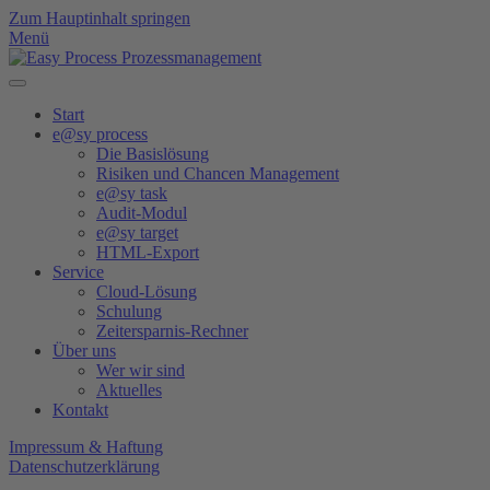
Zum Hauptinhalt springen
Menü
Start
e@sy process
Die Basislösung
Risiken und Chancen Management
e@sy task
Audit-Modul
e@sy target
HTML-Export
Service
Cloud-Lösung
Schulung
Zeitersparnis-Rechner
Über uns
Wer wir sind
Aktuelles
Kontakt
Impressum & Haftung
Datenschutzerklärung