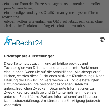
- eine neue Form des Prozessmanagements kennenlernen wollen,
- gern Wissen teilen,
- ein lebendiges und agiles Qualitätsmanagementsystem führen
wollen und
- erleben wollen, wie einfach ein QMS aufgebaut sein kann, ohne
sich dabei im Funktionsumfang einschränken zu müssen.
Im Rahmen des Webcast erfahren Sie
- den Aufbau und die Funktionsweise unserer e@sy process-
Prozesskarte,
- das Anlegen von Prozessen über die Phasen und Arbeitsschritte,
- die einfache Einarbeitung und Aktualisierung der Inhalte,
- die Recherchefunktionen über die hinterlegte Datenbank,
- die unterschiedlichen Ansichten und Nutzungsoptionen und
- Sie erhalten einen Einblick in die Anlage der Anwender in e@sy
process und das hiermit konfigurierbare Berechtigungskonzept.
Dies ist nur ein kleiner Ausschnitt. Selbstverständlich gibt es noch
einige weitere Funktionalitäten, die Sie im Verlauf des Webcasts
einsehen können.
Wenn Sie sich zu unserem Webcast anmelden möchten dann tragen
Sie sich bitte unter folgendem Link ein: