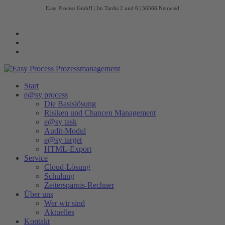
Easy Process GmbH | Im Tardis 2 und 6 | 56566 Neuwied
Start
e@sy process
Die Basislösung
Risiken und Chancen Management
e@sy task
Audit-Modul
e@sy target
HTML-Export
Service
Cloud-Lösung
Schulung
Zeitersparnis-Rechner
Über uns
Wer wir sind
Aktuelles
Kontakt