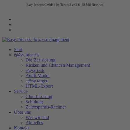
Easy Process GmbH | Im Tardis 2 und 6 | 56566 Neuwied
Start
e@sy process
Die Basislösung
Risiken und Chancen Management
e@sy task
Audit-Modul
e@sy target
HTML-Export
Service
Cloud-Lösung
Schulung
Zeitersparnis-Rechner
Über uns
Wer wir sind
Aktuelles
Kontakt