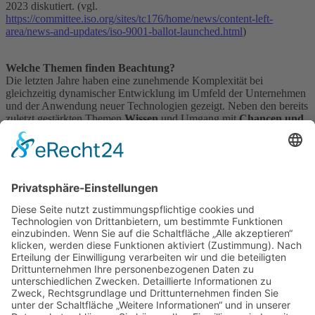
2023 diskutiert. (vgl.
https://committee.iso.org/sites/tc176/home/news/content-left-
area/news-and-updates/iso-9001-ballot-launched.html
)
Welche Themen finden Beachtung?
Die letzten Jahre haben eine zunehmende Komplexität bei
gleichzeitig dynamischer Entwicklung im Umfeld der Unternehmen
und der Anwendung neuer Technologien gezeigt. Neben den bereits
zuletzt gestärkten Themen
Wissen
und Umgang mit
Chancen und
Risiken
wird wahrscheinlich auch die
Nachhaltigkeit
einen
höheren Stellenwert einnehmen. Weitere diskutierte Bereiche sind
das
Management von Lieferantenketten
, die
Resilienz
des
Unternehmens und das
Veränderungsmanagement
.
Wie geht es weiter?
Zunächst erfolgt die Einrichtung einer neuen Arbeitsgruppe. Im
Anschluss wird der Entwurf der Designspezifikation an die
Mitglieder des SC 2 weitergeleitet, damit dieser kommentiert werden
kann. Eine weitere neue Arbeitsgruppe diskutiert die
Kommentierung und erarbeitet einen neuen Entwurf der ISO 9001.
Zum aktuellen Stand, Ende September 2023, sind seitens der ISO
TC 176 / TC 2 keine weiteren konkreten Termine, genannt.