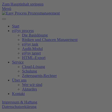
Zum Hauptinhalt springen
Menü
Start
e@sy process
Die Basislösung
Risiken und Chancen Management
e@sy task
Audit-Modul
e@sy target
HTML-Export
Service
Cloud-Lösung
Schulung
Zeitersparnis-Rechner
Über uns
Wer wir sind
Aktuelles
Kontakt
Impressum & Haftung
Datenschutzerklärung