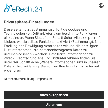
umzusetzen. Die Maßnahmen werden mit den wichtigsten
Inhalten beschrieben und einem verantwortlichen Mitarbeiter
zugewiesen. Dieser wird über die Maßnahme informiert und der
Mitarbeiter, der die Maßnahmen dem Kollegen zugewiesen hat,
kann jederzeit den aktuellen Bearbeitungsstatus einsehen.
Über eine Gesamtübersicht kann so, z.B. im Meeting genau
eingesehen werden, was als Nächstes zu tun ist oder aber auch, im
hoffentlich seltenen Fall, welche Maßnahmen schon erledigt sein
sollten.
e@sy task bringt e@sy process noch stärker in die tägliche
Anwendung und ersetzt die individuellen, oft händisch erstellten
und selten transparenten ToDo-Listen.