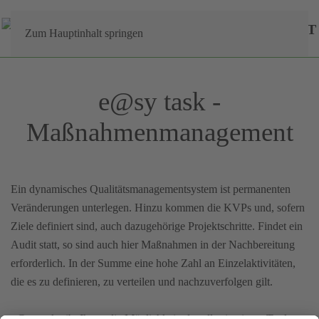
MENÜ
Zum Hauptinhalt springen
e@sy task -
Maßnahmenmanagement
Ein dynamisches Qualitätsmanagementsystem ist permanenten
Veränderungen unterlegen. Hinzu kommen die KVPs und, sofern
Ziele definiert sind, auch dazugehörige Projektschritte. Findet ein
Audit statt, so sind auch hier Maßnahmen in der Nachbereitung
erforderlich. In der Summe eine hohe Zahl an Einzelaktivitäten,
die es zu definieren, zu verteilen und nachzuverfolgen gilt.
e@sy task gibt Ihnen die Möglichkeit, das alles in einem Tool